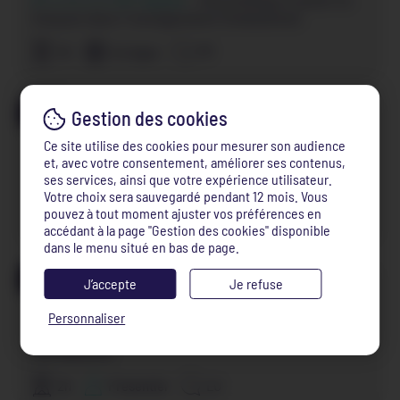
FC-11A-137-PF-Alpha8
– Storytelling et entrée en
français dans l’enseignement fondamental
FR
4h
En ligne
EF
Séminaire
Ce site utilise des cookies pour mesurer son audience
et, avec votre consentement, améliorer ses contenus,
FC-11B-148-PF-Alpha5+6+7+8
– Phonetik in DaZ:
ses services, ainsi que votre expérience utilisateur.
Intonation
Votre choix sera sauvegardé pendant 12 mois. Vous
pouvez à tout moment ajuster vos préférences en
Présentiel
DE
11h
accédant à la page "Gestion des cookies" disponible
dans le menu situé en bas de page.
EF
J’accepte
Je refuse
Séminaire
Personnaliser
FC-11B-081-PF-Alpha8
– Mündlicher Spracherwerb
mit Babbelix
Voir le
Présentiel
LU
2h
programme