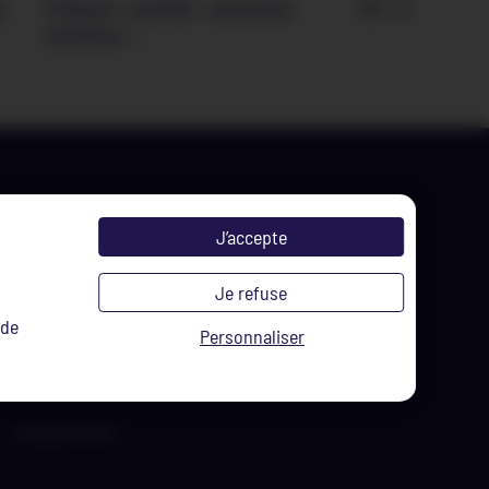
m
Podcast « ALPHA – zesumme
R1 – Il était A
wuessen »
J’accepte
ouges
Je refuse
e la fonte,
 de
Personnaliser
r-Alzette
À propos du site