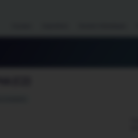
À propos
Inspirations
Dossiers thématiques
HA (C2)
es enseignées
est désactivé.
Tra
dév
J'accepte