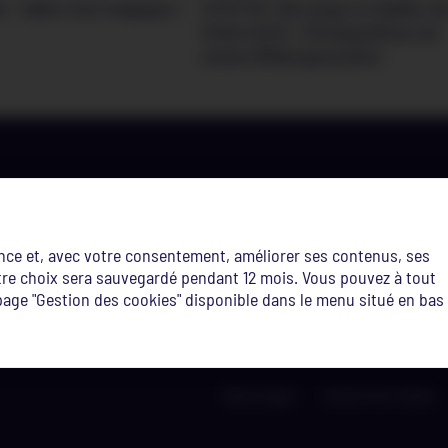
 – Salut c’est magique !
S1 EP 02: Den Asaz vu Spiller a
Unterrecht – D’Integratioun an
eisem Bildungssystem
Où nous trouver ?
ence et, avec votre consentement, améliorer ses contenus, ses
Site edupôle
Site Terres-R
Votre choix sera sauvegardé pendant 12 mois. Vous pouvez à tout
route de Diekirch,
3 et 5 avenue d
age "Gestion des cookies" disponible dans le menu situé en bas
L-7220 Walferdange
L-4364 Esch-su
Notice légale
Gestion des cookies