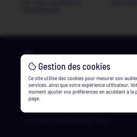
R10 – Bons conseils pour
Table ronde
l’alphabétisation
Ce site utilise des cookies pour mesurer son audi
Tél. :
(+352) 247-75100
services, ainsi que votre expérience utilisateur. 
moment ajuster vos préférences en accédant à la p
Email :
info@ifen.lu
page.
© 2026 Institut de formation de l’Éducation nationale