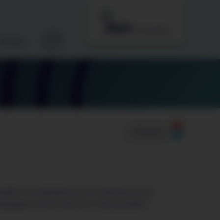
Podcast
3 minutes
vailler le vocabulaire tout en s’amusant et en
eloppant sa motricité fine ? C’est possible !