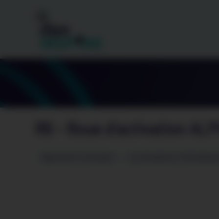
Gestion des cookies
R9 – Roue d’activation ALP
Apprendre et enseigner
Les disciplines et thématiqu
Vimeo 