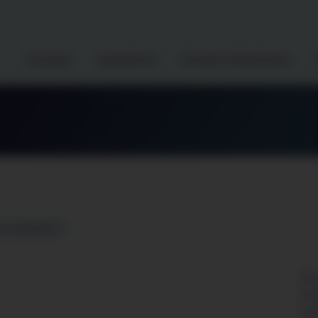
À propos
Inspirations
Dossiers thématiques
es enseignées
Du 
est désactivé.
et 
J'accepte
tou