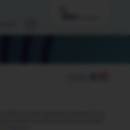
Podcast
5 minutes
quotidien à la classe: découvrez comment chansons
jeux permettent aux élèves de comparer les langues
t en s’amusant.