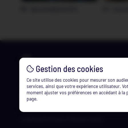
R6 – Sproochekëscht (C1)
R7 – Jeux 
Ce site utilise des cookies pour mesurer son audi
Tél. :
(+352) 247-75100
services, ainsi que votre expérience utilisateur. 
moment ajuster vos préférences en accédant à la p
Email :
info@ifen.lu
page.
© 2026 Institut de formation de l’Éducation nationale