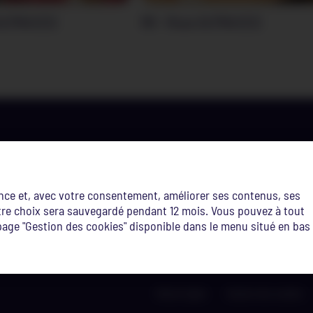
ALPHA (C2)
R8 – Roue ALPHA (C2)
Où nous trouver ?
ence et, avec votre consentement, améliorer ses contenus, ses
Site edupôle
Site Terres-R
Votre choix sera sauvegardé pendant 12 mois. Vous pouvez à tout
route de Diekirch,
3 et 5 avenue d
age "Gestion des cookies" disponible dans le menu situé en bas
L-7220 Walferdange
L-4364 Esch-su
Notice légale
Gestion des cookies