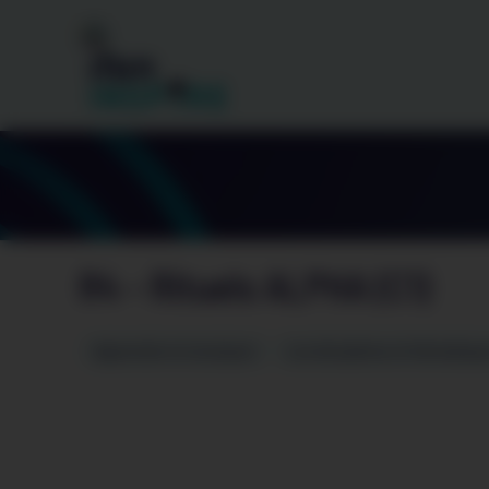
Gestion des cookies
R4 – Rituels ALPHA (C1)
Apprendre et enseigner
Les disciplines et thématiqu
Vimeo 