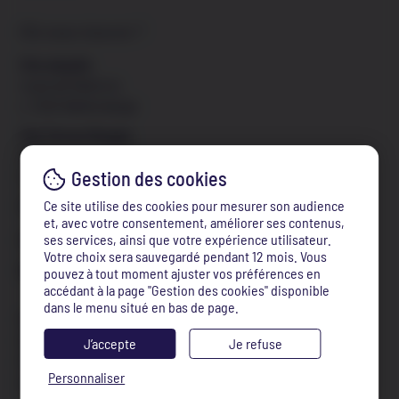
Où nous trouver ?
Site edupôle
route de Diekirch,
L-7220 Walferdange
Site Terres-Rouges
3 et 5 rue de la fonte,
L-4364 Esch-sur-Alzette
Ce site utilise des cookies pour mesurer son audience
Contact
réservé
à la presse
et, avec votre consentement, améliorer ses contenus,
ses services, ainsi que votre expérience utilisateur.
Elise Le Bréquier
Votre choix sera sauvegardé pendant 12 mois. Vous
Email :
communication@ifen.lu
pouvez à tout moment ajuster vos préférences en
accédant à la page "Gestion des cookies" disponible
dans le menu situé en bas de page.
Notice légale
Gestion des cookies
J’accepte
Je refuse
Plan du site
Personnaliser
À propos du site