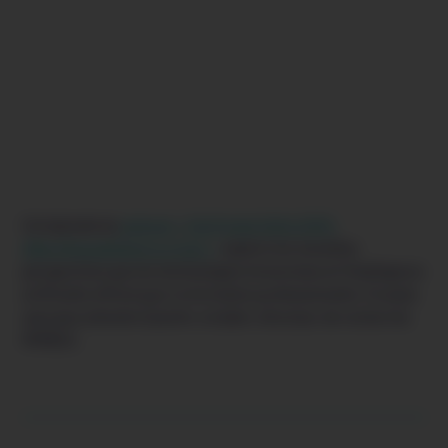
Cet épisode du
podcast « EduTrends Skills 2030:
d’Beruffsausbildung vu muer »
explore les nouvelles
perspectives que les technologies immersives et l’intelligence
artificielle offrent pour la formation professionnelle. Écoutez
sans plus attendre Quentin Jordahn, directeur de recherche
MIMBUS.