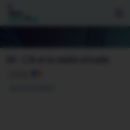
Gestion des cookies
K6 – L’IA et la réalité virtuelle
1 minutes
Apprendre et enseigner