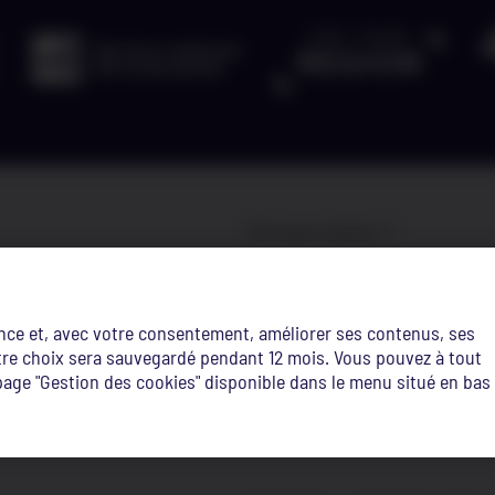
Où nous trouver ?
Site edupôle
route de Diekirch,
phere
L-7220 Walferdange
ence et, avec votre consentement, améliorer ses contenus, ses
Votre choix sera sauvegardé pendant 12 mois. Vous pouvez à tout
Site Terres-Rouges
age "Gestion des cookies" disponible dans le menu situé en bas
3 et 5 rue de la fonte,
L-4364 Esch-sur-Alzette