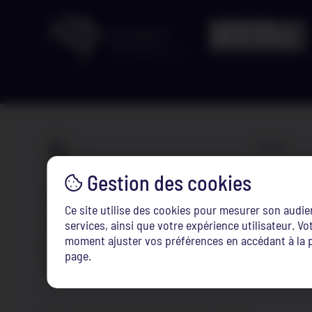
Liens
eduroam
LearningS
Tél. :
(+352) 247-75100
Ce site utilise des cookies pour mesurer son audi
edvance
Email :
info@ifen.lu
services, ainsi que votre expérience utilisateur. 
moment ajuster vos préférences en accédant à la p
FAQ
page.