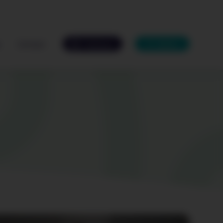
s
Contact
Catalogue
MyIfen