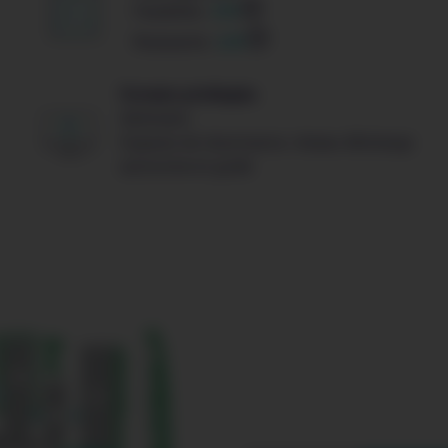
Flexibilité :
3/5
Modularité :
2/5
Formats privilégiés
Séminaire
Espaces de résonnance, réseau d’échange
autonome et guidé