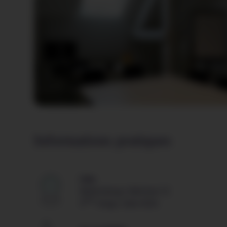
Informations pratiques
Lieu
Walferdange, Bâtiment 12
ème
3
étage, Salle 003A