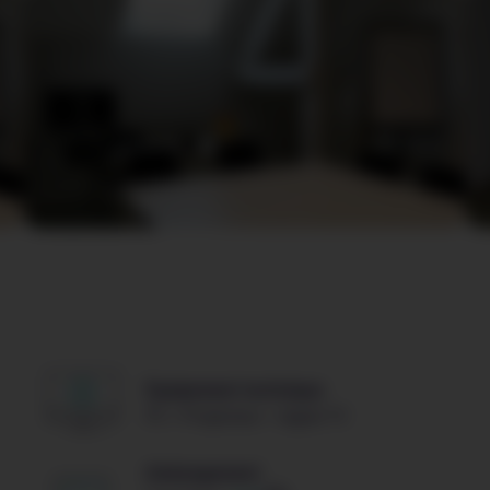
Équipement technique
PC + Projecteur + Apple TV
Aménagement