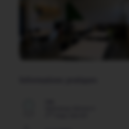
Informations pratiques
Lieu
Walferdange, Bâtiment 6
ème
2
étage, Salle 003