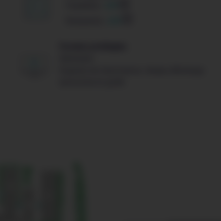
Flexibilité :
3/5
Modularité :
2/5
Formats privilégiés
Séminaire
Espaces de résonnance, réseau d’échange
autonome et guidé