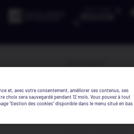
Où nous trouver ?
Site edupôle
route de Diekirch,
phere
L-7220 Walferdange
ence et, avec votre consentement, améliorer ses contenus, ses
Votre choix sera sauvegardé pendant 12 mois. Vous pouvez à tout
Site Terres-Rouges
age "Gestion des cookies" disponible dans le menu situé en bas
3 et 5 rue de la fonte,
L-4364 Esch-sur-Alzette