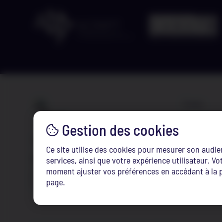
Liens
eduroam
LearningS
Tél. :
(+352) 247-75100
Ce site utilise des cookies pour mesurer son audi
edvance
Email :
info@ifen.lu
services, ainsi que votre expérience utilisateur. 
moment ajuster vos préférences en accédant à la p
FAQ
page.