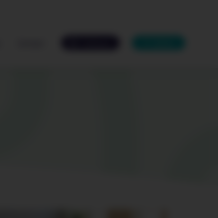
s
Contact
Catalogue
MyIfen